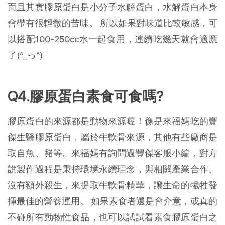
而且其實膠原蛋白是小分子水解蛋白，水解蛋白本身
會帶有很輕微的苦味。 所以如果對味道比較敏感，可
以搭配100-250cc水一起食用，連續吃幾天就會適應
了(^_っ^)
Q4.膠原蛋白素食可食嗎?
膠原蛋白的來源都是動物來源喔！像是來福媽吃的豐
傑生醫膠原蛋白，屬於牛軟骨來源，其他有些廠商是
取自魚、豬等。來福媽有詢問過豐傑客服小編，對方
說製作過程是秉持環境永續理念，與相關產業合作、
沒有額外殺生，來提取牛軟骨精華，讓生命的犧牲發
揮最佳的營養運用。 如果素食者還是會介意，或真的
不碰所有動物性食品，也可以試試看素食膠原蛋白之