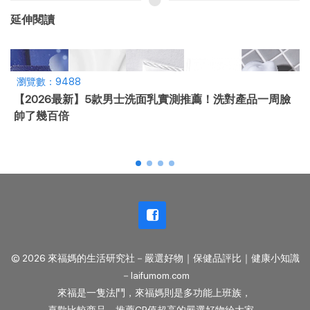
延伸閱讀
瀏覽數：1106
「白腎豆是吃來擋澱粉的！」6款白腎豆推薦，控醣瘦身
看這篇！
© 2026 來福媽的生活研究社－嚴選好物｜保健品評比｜健康小知識
－laifumom.com
來福是一隻法鬥，來福媽則是多功能上班族，