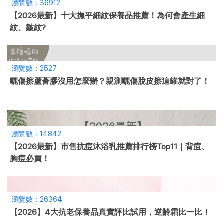
瀏覽數：36912
【2026最新】十大撫平細紋保養品推薦！為何會產生細
紋、皺紋?
瀏覽數：2527
曬傷擦蘆薈膠沒用怎麼辦？親測曬傷脫皮擦這罐就對了！
瀏覽數：14842
【2026最新】市售抗痘沐浴乳推薦排行榜Top11｜背痘、
胸痘必買！
瀏覽數：26364
【2026】4大抗老保養品真實評比試用，逆齡霜比一比！