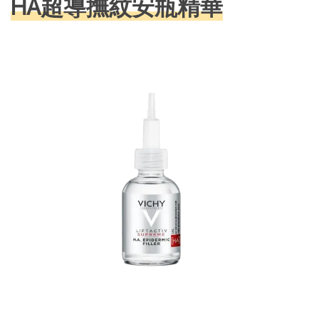
HA超導撫紋安瓶精華