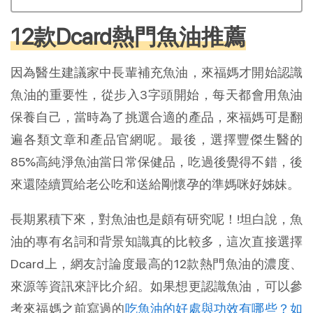
12款Dcard熱門魚油推薦
因為醫生建議家中長輩補充魚油，來福媽才開始認識
魚油的重要性，從步入3字頭開始，每天都會用魚油
保養自己，當時為了挑選合適的產品，來福媽可是翻
遍各類文章和產品官網呢。最後，選擇豐傑生醫的
85%高純淨魚油當日常保健品，吃過後覺得不錯，後
來還陸續買給老公吃和送給剛懷孕的準媽咪好姊妹。
長期累積下來，對魚油也是頗有研究呢！!坦白說，魚
油的專有名詞和背景知識真的比較多，這次直接選擇
Dcard上，網友討論度最高的12款熱門魚油的濃度、
來源等資訊來評比介紹。如果想更認識魚油，可以參
考來福媽之前寫過的
吃魚油的好處與功效有哪些？如