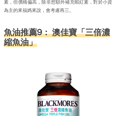
素，但價格偏高，除非想額外補充蝦紅素，對於小資
為主的來福媽來說，會考慮再三。
魚油推薦9： 澳佳寶「三倍濃
縮魚油」