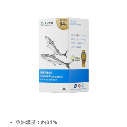
魚油濃度：約84%