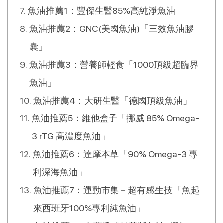
魚油推薦1：豐傑生醫85%高純淨魚油
特色？
魚油推薦2：GNC(美國魚油)「三效魚油膠
囊」
魚油推薦3：營養師輕食「1000頂級超臨界
魚油」
魚油推薦4：大研生醫「德國頂級魚油」
魚油推薦5：維他盒子「挪威 85% Omega-
3 rTG 高濃度魚油」
魚油推薦6：達摩本草「90% Omega-3 專
利深海魚油」
魚油推薦7：運動市集－超有感生技「魚起
來西班牙100%專利純魚油」