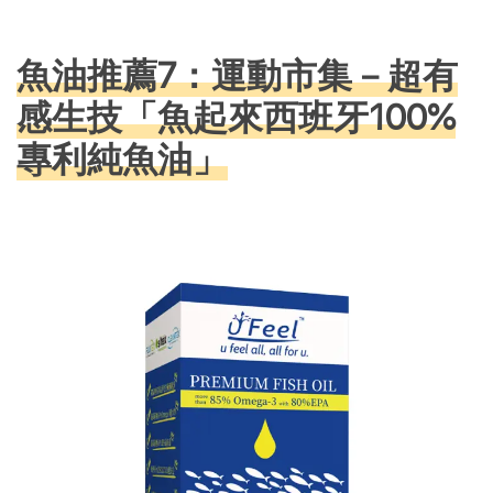
魚油推薦7：運動市集－超有
感生技「魚起來西班牙100%
專利純魚油」