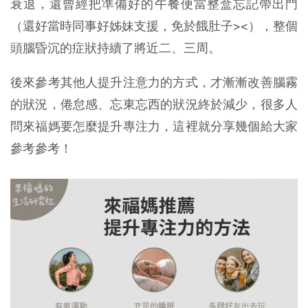
衰退，還曾經把準備好的午餐便當整盒忘記帶出門
（還好當時同事好姊妹支援，免於餓肚子><），整個
頭腦昏沉的症狀持續了將近二、三周。
後來參考其他人提升注意力的方式，才漸漸改善腦霧
的狀況，倦怠感、忘東忘西的狀況終於減少，很多人
問來福媽要怎麼提升專注力，這裡就分享幾個給大家
參考參考！