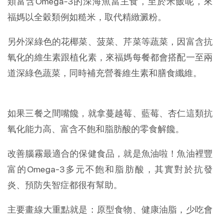
類富含Omega-3的深海魚當主食，至於米飯呢，來
福媽以全穀類例如糙米，取代精緻澱粉。
另外深綠色的花椰菜、菠菜、芹菜等蔬菜，因富含抗
氧化的維生素跟植化素，來福媽每餐都會搭配一至兩
道深綠色蔬菜，同時補充營養維生素和膳食纖維。
如果三餐之間嘴饞，就拿蔓越莓、藍莓、杏仁這類抗
氧化能力高、富含不飽和脂肪酸的零食解饞。
改善腦霧最適合的保健食品，就是魚油啦！魚油裡豐
富的Omega-3多元不飽和脂肪酸，其實對於抗發
炎、預防失智症都很有幫助。
主要畫線大重點就是：原型食物、健康油脂，少吃會