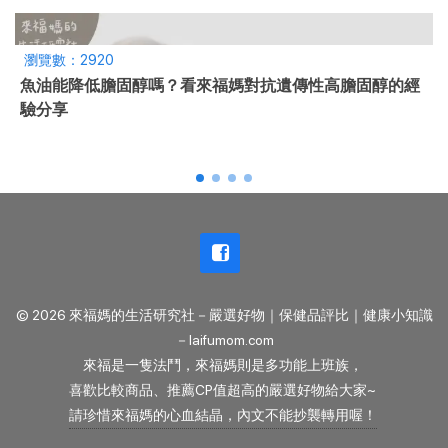
瀏覽數：2920
魚油能降低膽固醇嗎？看來福媽對抗遺傳性高膽固醇的經
驗分享
© 2026 來福媽的生活研究社－嚴選好物｜保健品評比｜健康小知識
－laifumom.com
來福是一隻法鬥，來福媽則是多功能上班族，
喜歡比較商品、推薦CP值超高的嚴選好物給大家~
請珍惜來福媽的心血結晶，內文不能抄襲轉用喔！