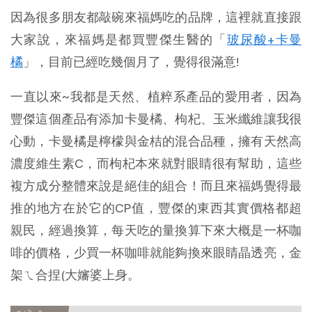
因為很多朋友都敲碗來福媽吃的品牌，這裡就直接跟
大家說，來福媽是都買豐傑生醫的「
玻尿酸+卡曼
橘
」，目前已經吃幾個月了，覺得很滿意!
一直以來~我都是天然、植粹系產品的愛用者，因為
豐傑這個產品有添加卡曼橘、枸杞、玉米纖維讓我很
心動，卡曼橘是檸檬與金桔的混合品種，擁有天然高
濃度維生素C，而枸杞本來就對眼睛很有幫助，這些
複方成分整體來說是絕佳的組合！而且來福媽覺得最
推的地方在於它的CP值，豐傑的東西其實價格都超
親民，經過換算，每天吃的量換算下來大概是一杯咖
啡的價格，少買一杯咖啡就能夠換來眼睛晶透亮，金
架ㄟ合捏(大嬸婆上身。