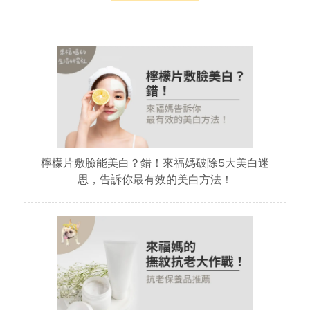
檸檬片敷臉能美白？錯！來福媽破除5大美白迷
思，告訴你最有效的美白方法！