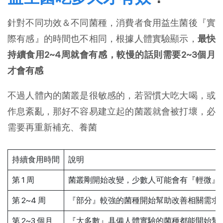
針對不同功效＆不同菌種，消費者食用益生菌後『實
際有感』的時間也不相同，根據人體實驗顯示，
最快
持續食用2~4周就會有感，較慢的話則需要2~3個月
才會有感
不過人體內的菌叢是很敏感的，若習慣大吃大喝，或
作息紊亂，那好不容易建立起的菌叢就會被打壞，必
需要再重新補充、養菌
持續食用時間
說明
第 1 周
菌叢剛開始改變，少數人可能會有『輕微』
第 2~4 周
『部分』較強的菌種開始幫助改善相關需求
第 2~3 個月
『大多數』具備人體實驗的菌種都能開始幫