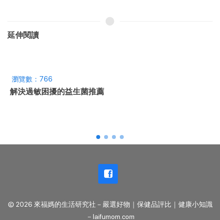
延伸閱讀
瀏覽數：1764
SOHO族、自由工作者跟領現族資金籌措就是這麼簡單！
© 2026 來福媽的生活研究社－嚴選好物｜保健品評比｜健康小知識
－laifumom.com