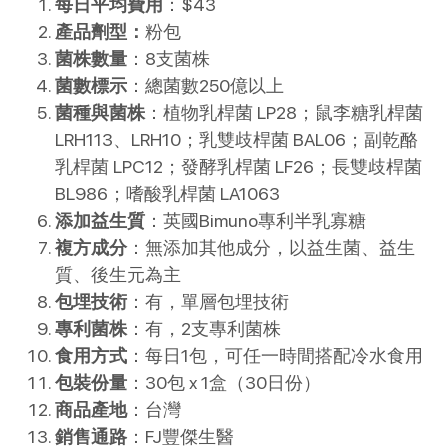
每日平均費用
：$43
產品劑型：
粉包
菌株數量
：8支菌株
菌數標示
：總菌數250億以上
菌種與菌株
：植物乳桿菌 LP28；鼠李糖乳桿菌
LRH113、LRH10；乳雙歧桿菌 BAL06；副乾酪
乳桿菌 LPC12；發酵乳桿菌 LF26；長雙歧桿菌
BL986；嗜酸乳桿菌 LA1063
添加益生質
：英國Bimuno專利半乳寡糖
複方成分
：無添加其他成分，以益生菌、益生
質、後生元為主
包埋技術
：有，單層包埋技術
專利菌株
：有，2支專利菌株
食用方式
：每日1包，可任一時間搭配冷水食用
包裝份量
：30包 x 1盒（30日份）
商品產地
：台灣
銷售通路
：FJ豐傑生醫