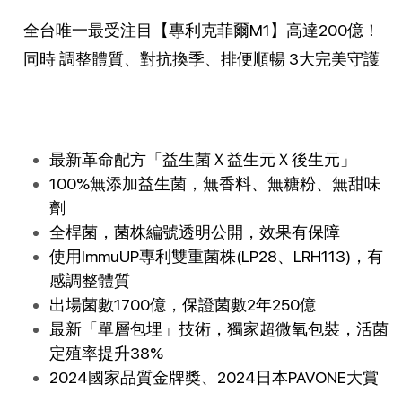
全台唯一最受注目【專利克菲爾M1】高達200億！
同時
調整體質
、
對抗換季
、
排便順暢
3大完美守護
最新革命配方「益生菌Ｘ益生元Ｘ後生元」
100%無添加益生菌，無香料、無糖粉、無甜味
劑
全桿菌，菌株編號透明公開，效果有保障
使用ImmuUP專利雙重菌株(LP28、LRH113)，有
感調整體質
出場菌數1700億，保證菌數2年250億
最新「單層包埋」技術，獨家超微氧包裝，活菌
定殖率提升38%
2024國家品質金牌獎、2024日本PAVONE大賞